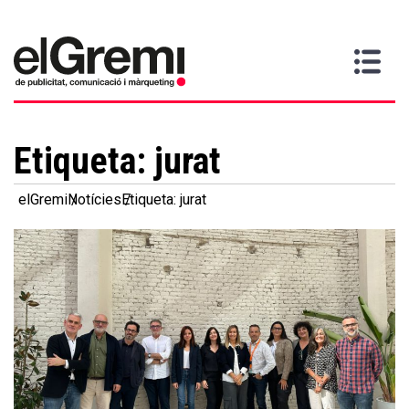
Vull
Gremi
Serveis
Media
Més
Inici
ser
Contacta
informació
>
>
>
soci
Etiqueta:
jurat
elGremi
Notícies
Etiqueta: jurat