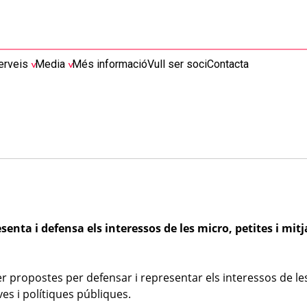
erveis
Media
Més informació
Vull ser soci
Contacta
enta i defensa els interessos de les micro, petites i mit
fer propostes per defensar i representar els interessos de le
ves i polítiques públiques.