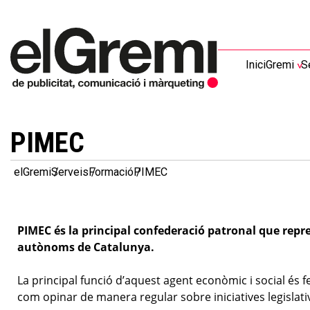
Inici
Gremi
S
PIMEC
elGremi
Serveis
Formació
PIMEC
PIMEC és la principal confederació patronal que repres
autònoms de Catalunya.
La principal funció d’aquest agent econòmic i social és 
com opinar de manera regular sobre iniciatives legislati