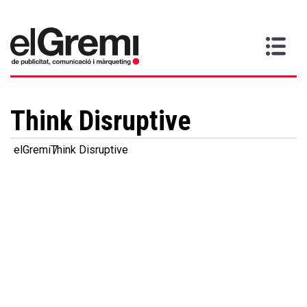
Vull
Gremi
Serveis
Media
Més
Inici
ser
Contacta
informació
>
>
>
soci
Think Disruptive
elGremi
Think Disruptive