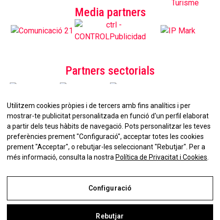
Media partners
Partners sectorials
Utilitzem cookies pròpies i de tercers amb fins analítics i per
mostrar-te publicitat personalitzada en funció d'un perfil elaborat
a partir dels teus hàbits de navegació. Pots personalitzar les teves
preferències prement "Configuració", acceptar totes les cookies
prement "Acceptar", o rebutjar-les seleccionant "Rebutjar". Per a
No et perdis la nostra
més informació, consulta la nostra
Política de Privacitat i Cookies
.
Newsletter!
Configuració
Rebutjar
Avís Legal