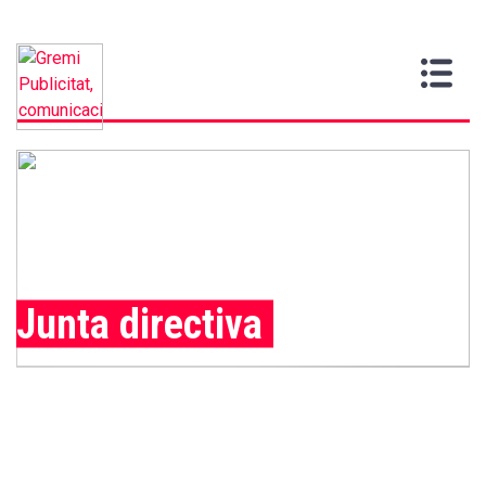
Vull
Gremi
Serveis
Media
Més
Inici
ser
Contacta
informació
>
>
>
soci
Junta directiva