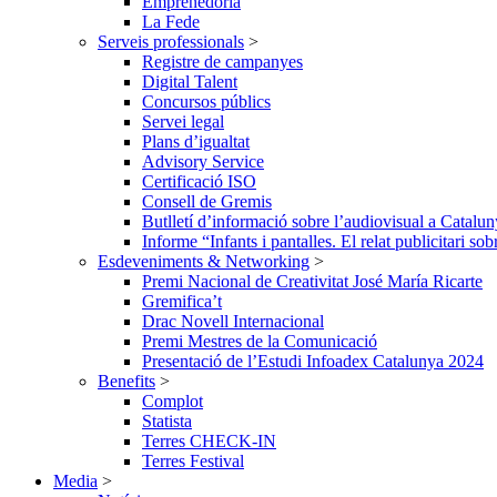
Emprenedoria
La Fede
Serveis professionals
>
Registre de campanyes
Digital Talent
Concursos públics
Servei legal
Plans d’igualtat
Advisory Service
Certificació ISO
Consell de Gremis
Butlletí d’informació sobre l’audiovisual a Catalu
Informe “Infants i pantalles. El relat publicitari so
Esdeveniments & Networking
>
Premi Nacional de Creativitat José María Ricarte
Gremifica’t
Drac Novell Internacional
Premi Mestres de la Comunicació
Presentació de l’Estudi Infoadex Catalunya 2024
Benefits
>
Complot
Statista
Terres CHECK-IN
Terres Festival
Media
>