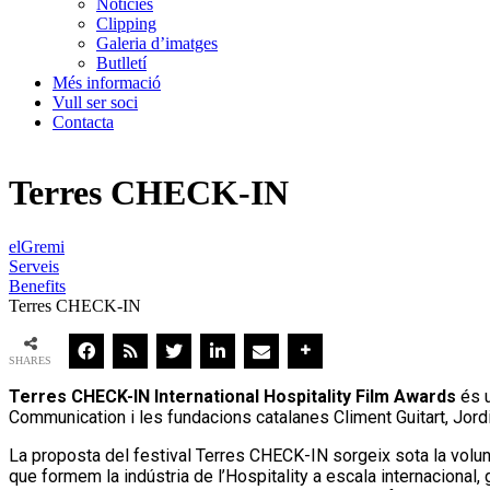
Notícies
Clipping
Galeria d’imatges
Butlletí
Més informació
Vull ser soci
Contacta
Terres CHECK-IN
elGremi
Serveis
Benefits
Terres CHECK-IN
SHARES
Terres CHECK-IN International Hospitality Film Awards
és u
Communication i les fundacions catalanes Climent Guitart, Jo
La proposta del festival Terres CHECK-IN sorgeix sota la volun
que formem la indústria de l’Hospitality a escala internacional,