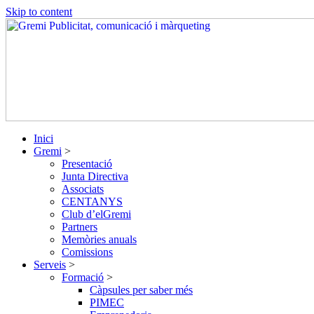
Skip to content
Inici
Gremi
>
Presentació
Junta Directiva
Associats
CENTANYS
Club d’elGremi
Partners
Memòries anuals
Comissions
Serveis
>
Formació
>
Càpsules per saber més
PIMEC