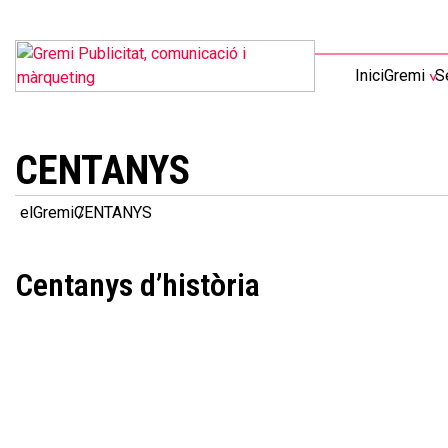
Inici
Gremi
S
CENTANYS
elGremi
CENTANYS
Centanys d’història