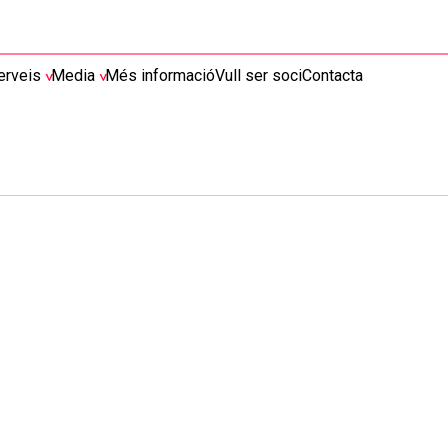
erveis
Media
Més informació
Vull ser soci
Contacta