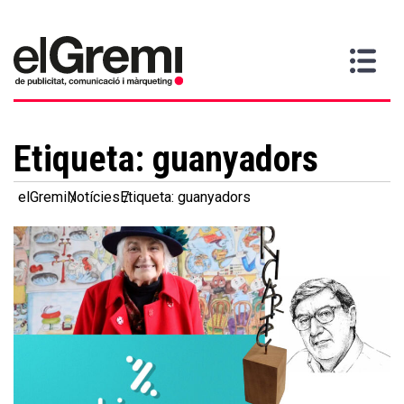
Vull
Gremi
Serveis
Media
Més
Inici
ser
Contacta
informació
>
>
>
soci
Etiqueta:
guanyadors
elGremi
Notícies
Etiqueta: guanyadors