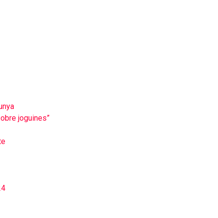
lunya
 sobre joguines”
te
24