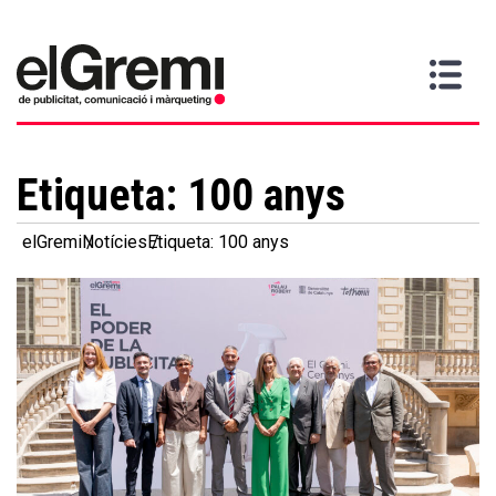
Vull
Gremi
Serveis
Media
Més
Inici
ser
Contacta
informació
>
>
>
soci
Etiqueta:
100 anys
elGremi
Notícies
Etiqueta: 100 anys