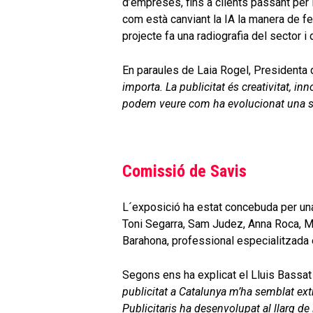
d’empreses, fins a clients passant per 
com està canviant la IA la manera de fer
projecte fa una radiografia del sector 
En paraules de Laia Rogel, Presidenta 
importa. La publicitat és creativitat, inn
podem veure com ha evolucionat una soci
Comissió de Savis
L´exposició ha estat concebuda per un
Toni Segarra, Sam Judez, Anna Roca, Mar
Barahona, professional especialitzada en
Segons ens ha explicat el Lluis Bassat 
publicitat a Catalunya m’ha semblat extr
Publicitaris ha desenvolupat al llarg de 