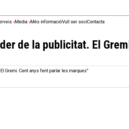
erveis
Media
Més informació
Vull ser soci
Contacta
der de la publicitat. El Grem
. El Gremi. Cent anys fent parlar les marques”