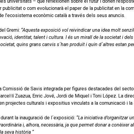
les universitats – que reflexionen sobre el futur i donen respos
 publicitat o com evolucionarà el paper de la publicitat en la com
i de l’ecosistema econòmic català a través dels seus anuncis.
del Gremi:
“Aquesta exposició vol reivindicar una idea molt senzill
ovació, identitat, talent i cultura. I és un mirall de la societat i de
etat, quins grans canvis s´han produït i quin d´altres estan per 
a Comissió de Savis integrada per figures destacades del secto
cel·lí Zuazua, Enric Jové, Jordi de Miquel i Toni López. La dire
 projectes culturals i expositius vinculats a la comunicació i la c
durant la inauguració de l´exposició:
“La iniciativa d’organitzar 
aordinària i, alhora, necessària, ja que permet donar a conèixer a
la seva història “