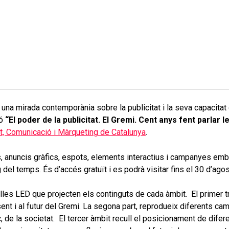
na mirada contemporània sobre la publicitat i la seva capacitat d’
ió
“El poder de la publicitat. El Gremi. Cent anys fent parlar
at, Comunicació i Màrqueting de Catalunya
.
, anuncis gràfics, espots, elements interactius i campanyes em
rg del temps. És d’accés gratuït i es podrà visitar fins el 30 d’ago
lles LED que projecten els continguts de cada àmbit. El primer t
ent i al futur del Gremi. La segona part, reprodueix diferents c
ruc, de la societat. El tercer àmbit recull el posicionament de dif