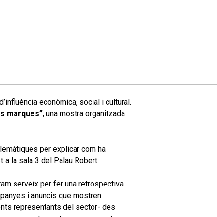
influència econòmica, social i cultural.
 les marques”
, una mostra organitzada
blemàtiques per explicar com ha
st a la sala 3 del Palau Robert.
ram serveix per fer una retrospectiva
ampanyes i anuncis que mostren
erents representants del sector- des