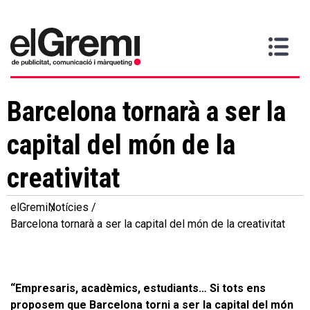
Vull
Gremi
Serveis
Media
Més
Inici
ser
Contacta
informació
>
>
>
soci
Barcelona tornarà a ser la
capital del món de la
creativitat
elGremi
Notícies
Barcelona tornarà a ser la capital del món de la creativitat
“Empresaris, acadèmics, estudiants… Si tots ens
proposem que Barcelona torni a ser la capital del món