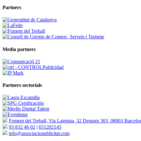
Partners
Media partners
Partners sectorials
Foment del Treball, Via Laietana, 32 Despatx 303, 08003 Barcelo
93 832 46 02
|
651202145
info@associaciopublicitat.com