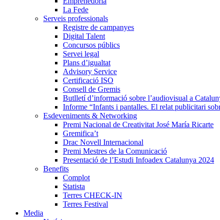
Emprenedoria
La Fede
Serveis professionals
Registre de campanyes
Digital Talent
Concursos públics
Servei legal
Plans d’igualtat
Advisory Service
Certificació ISO
Consell de Gremis
Butlletí d’informació sobre l’audiovisual a Catalu
Informe “Infants i pantalles. El relat publicitari so
Esdeveniments & Networking
Premi Nacional de Creativitat José María Ricarte
Gremifica’t
Drac Novell Internacional
Premi Mestres de la Comunicació
Presentació de l’Estudi Infoadex Catalunya 2024
Benefits
Complot
Statista
Terres CHECK-IN
Terres Festival
Media