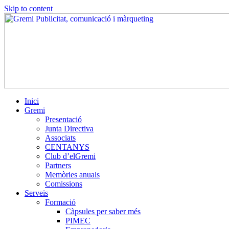
Skip to content
Inici
Gremi
Presentació
Junta Directiva
Associats
CENTANYS
Club d’elGremi
Partners
Memòries anuals
Comissions
Serveis
Formació
Càpsules per saber més
PIMEC