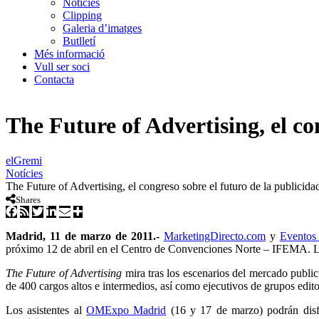
Notícies
Clipping
Galeria d’imatges
Butlletí
Més informació
Vull ser soci
Contacta
The Future of Advertising, el co
elGremi
Notícies
The Future of Advertising, el congreso sobre el futuro de la publicida
Shares
Madrid, 11 de marzo de 2011.-
MarketingDirecto.com
y
Evento
próximo 12 de abril en el Centro de Convenciones Norte – IFEMA. La
The Future of Advertising
mira tras los escenarios del mercado public
de 400 cargos altos e intermedios, así como ejecutivos de grupos edit
Los asistentes al
OMExpo Madrid
(16 y 17 de marzo) podrán disf