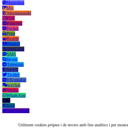
Mastodon
Mix
Odnoklassniki
PDF
Pinterest
Pocket
Print
Reddit
Renren
Short link
SMS
Skype
Telegram
Tumblr
Twitter
VKontakte
wechat
Weibo
WhatsApp
X
Xing
Yahoo! Mail
Copy short link
Utilitzem cookies pròpies i de tercers amb fins analítics i per mostra