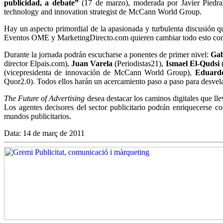
publicidad, a debate”
(17 de marzo), moderada por Javier Piedrah
technology and innovation strategist de McCann World Group.
Hay un aspecto primordial de la apasionada y turbulenta discusión q
Eventos OME y MarketingDirecto.com quieren cambiar todo esto co
Durante la jornada podrán escucharse a ponentes de primer nivel:
Gab
director Elpais.com),
Juan Varela
(Periodistas21),
Ismael El-Qudsi
(
(vicepresidenta de innovación de McCann World Group),
Eduardo
Quor2.0). Todos ellos harán un acercamiento paso a paso para desvelar 
The Future of Advertising
desea destacar los caminos digitales que lle
Los agentes decisores del sector publicitario podrán enriquecerse 
mundos publicitarios.
Data: 14 de març de 2011