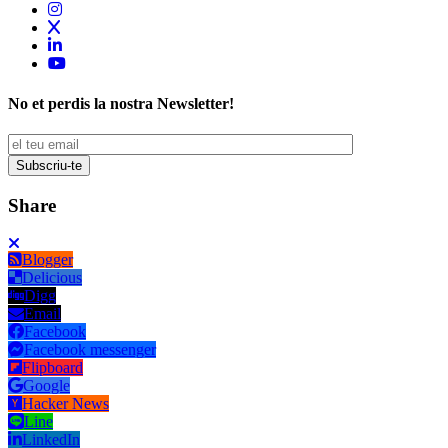
No et perdis la nostra Newsletter!
Share
Blogger
Delicious
Digg
Email
Facebook
Facebook messenger
Flipboard
Google
Hacker News
Line
LinkedIn