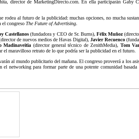
ita, director de MarketingDirecto.com. En ella participarán Gaby C
ue rodea al futuro de la publicidad: muchas opciones, no mucha sustanc
n el congreso
The Future of Advertising
.
y Castellanos
(fundadora y CEO de Sr. Burns),
Félix Muñoz
(direct
director de nuevos medios de Havas Digital),
Javier Recuenco
(funda
 Madinaveitia
(director general técnico de ZenithMedia),
Tom Var
el maravilloso retrato de lo que podría ser la publicidad en el futuro.
varán al mundo publicitario del mañana. El congreso proveerá a los asist
con el networking para formar parte de una potente comunidad basada e