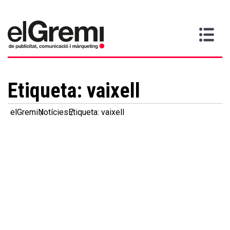
Vull
Gremi
Serveis
Media
Més
Inici
ser
Contacta
informació
>
>
>
soci
Etiqueta:
vaixell
elGremi
Notícies
Etiqueta: vaixell