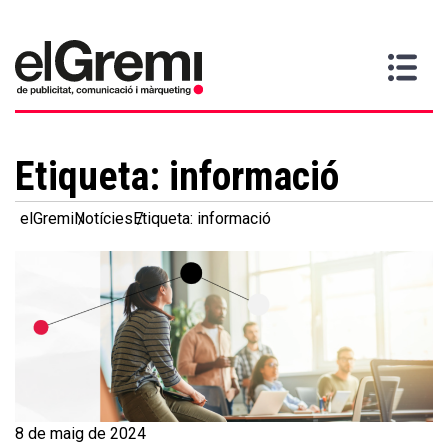
Vull
Gremi
Serveis
Media
Més
Inici
ser
Contacta
informació
>
>
>
soci
Etiqueta:
informació
elGremi
Notícies
Etiqueta: informació
8 de maig de 2024