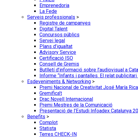
Emprenedoria
La Fede
Serveis professionals
>
Registre de campanyes
Digital Talent
Concursos públics
Servei legal
Plans d’igualtat
Advisory Service
Certificació ISO
Consell de Gremis
Butlletí d’informació sobre l’audiovisual a Cat
Informe “Infants i pantalles. El relat publicitar
Esdeveniments & Networking
>
Premi Nacional de Creativitat José María Rica
Gremifica’t
Drac Novell Internacional
Premi Mestres de la Comunicació
Presentació de l’Estudi Infoadex Catalunya 2
Benefits
>
Complot
Statista
Terres CHECK-IN