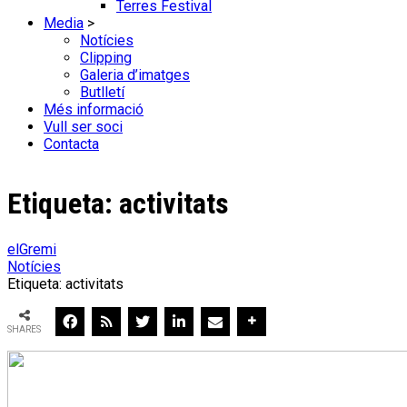
Terres Festival
Media
>
Notícies
Clipping
Galeria d’imatges
Butlletí
Més informació
Vull ser soci
Contacta
Etiqueta:
activitats
elGremi
Notícies
Etiqueta: activitats
SHARES