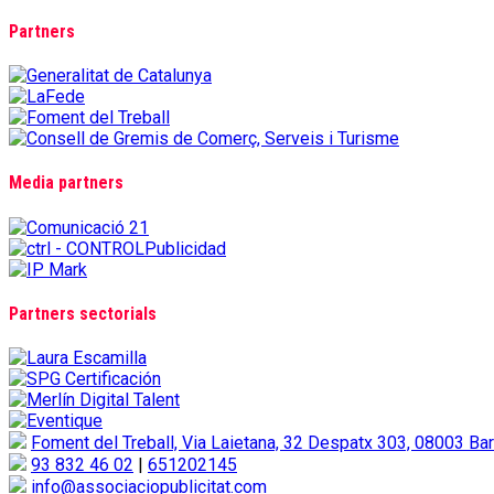
Partners
Media partners
Partners sectorials
Foment del Treball, Via Laietana, 32 Despatx 303, 08003 Ba
93 832 46 02
|
651202145
info@associaciopublicitat.com