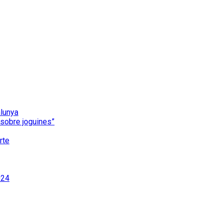
alunya
i sobre joguines”
rte
024