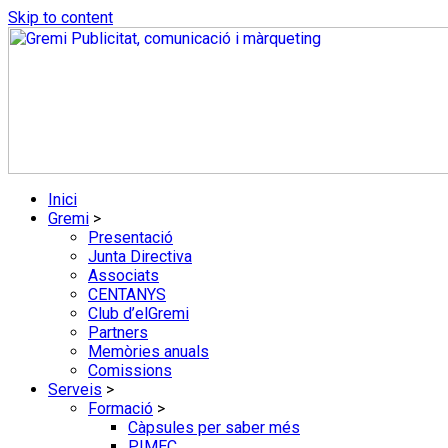
Skip to content
Inici
Gremi
>
Presentació
Junta Directiva
Associats
CENTANYS
Club d’elGremi
Partners
Memòries anuals
Comissions
Serveis
>
Formació
>
Càpsules per saber més
PIMEC