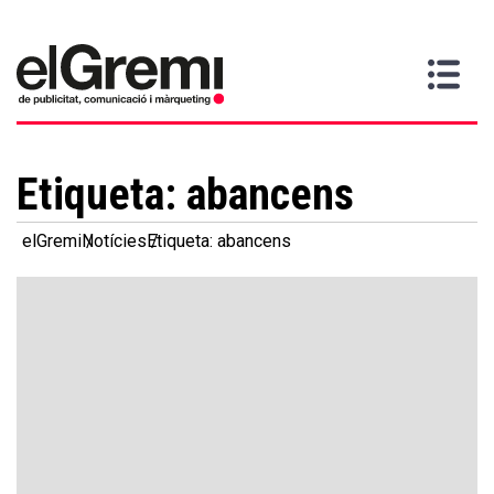
Vull
Gremi
Serveis
Media
Més
Inici
ser
Contacta
informació
>
>
>
soci
Etiqueta:
abancens
elGremi
Notícies
Etiqueta: abancens