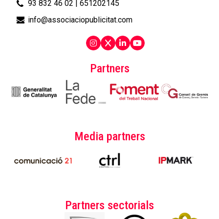
93 832 46 02
|
651202145
info@associaciopublicitat.com
Partners
Media partners
Partners sectorials