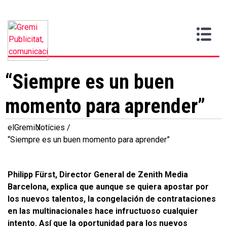
Vull
Gremi
Serveis
Media
Més
Inici
ser
Contacta
informació
>
>
>
soci
“Siempre es un buen
momento para aprender”
elGremi
Notícies
“Siempre es un buen momento para aprender”
Philipp Fürst, Director General de Zenith Media
Barcelona, explica que aunque se quiera apostar por
los nuevos talentos, la congelación de contrataciones
en las multinacionales hace infructuoso cualquier
intento. Así que la oportunidad para los nuevos