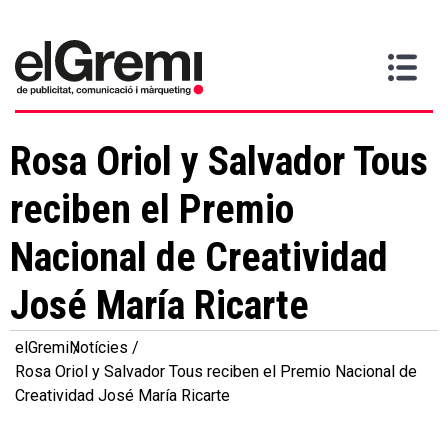
Vull
Gremi
Serveis
Media
Més
Inici
ser
Contacta
informació
>
>
>
soci
Rosa Oriol y Salvador Tous
reciben el Premio
Nacional de Creatividad
José María Ricarte
elGremi
Notícies
Rosa Oriol y Salvador Tous reciben el Premio Nacional de
Creatividad José María Ricarte