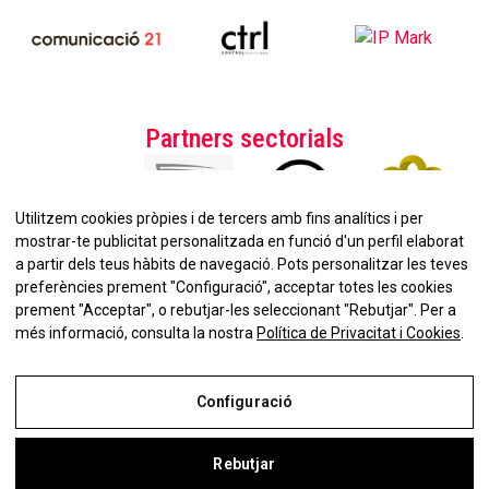
Partners sectorials
Utilitzem cookies pròpies i de tercers amb fins analítics i per
mostrar-te publicitat personalitzada en funció d'un perfil elaborat
a partir dels teus hàbits de navegació. Pots personalitzar les teves
preferències prement "Configuració", acceptar totes les cookies
prement "Acceptar", o rebutjar-les seleccionant "Rebutjar". Per a
No et perdis la nostra
més informació, consulta la nostra
Política de Privacitat i Cookies
.
Newsletter!
Configuració
Rebutjar
Avís Legal