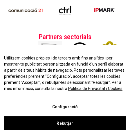
Partners sectorials
Utilitzem cookies pròpies i de tercers amb fins analítics i per
mostrar-te publicitat personalitzada en funció d'un perfil elaborat
a partir dels teus hàbits de navegació. Pots personalitzar les teves
preferències prement "Configuració", acceptar totes les cookies
prement "Acceptar", o rebutjar-les seleccionant "Rebutjar". Per a
No et perdis la nostra
més informació, consulta la nostra
Política de Privacitat i Cookies
.
Newsletter!
Configuració
Rebutjar
Avís Legal