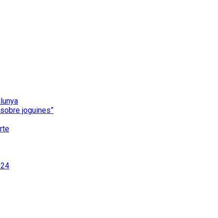
alunya
i sobre joguines”
rte
024