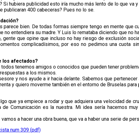
 Si hubiera publicidad esto iría mucho más lento de lo que va 
se publicaran 400 cabeceras? Pues no lo se.
ndación?
les parece bien. De todas formas siempre tengo en mente que cu
ue no entendiera su madre. Y Luis lo remataba diciendo que no ha
gente que opine que incluso no hay riesgo de exclusión social,
n momentos complicadísimos, por eso no pedimos una cuota sin
 los afectados?
todos tenemos amigos o conocidos que pueden tener problemas. 
 respuestas a los mismos.
esore y nos ayude a ir hacia delante. Sabemos que pertenecer
a renta y quiero moverme también en el entorno de Bruselas para 
 algo que ya empiece a rodar y que adquiera una velocidad de cr
ña de Comunicación es la nuestra. Mi idea sería hacernos mu
e vamos a hacer una obra buena, que va a haber una serie de per
cista num 309 (pdf)