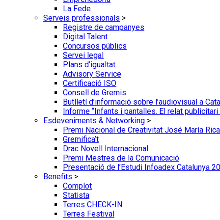
La Fede
Serveis professionals
>
Registre de campanyes
Digital Talent
Concursos públics
Servei legal
Plans d’igualtat
Advisory Service
Certificació ISO
Consell de Gremis
Butlletí d’informació sobre l’audiovisual a Cat
Informe “Infants i pantalles. El relat publicitar
Esdeveniments & Networking
>
Premi Nacional de Creativitat José María Rica
Gremifica’t
Drac Novell Internacional
Premi Mestres de la Comunicació
Presentació de l’Estudi Infoadex Catalunya 2
Benefits
>
Complot
Statista
Terres CHECK-IN
Terres Festival