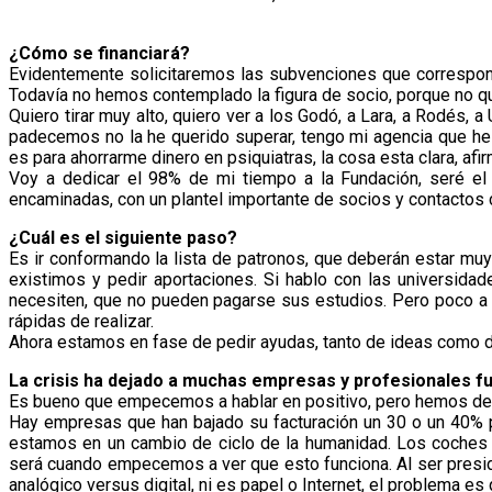
¿Cómo se financiará?
Evidentemente solicitaremos las subvenciones que correspond
Todavía no hemos contemplado la figura de socio, porque no que
Quiero tirar muy alto, quiero ver a los Godó, a Lara, a Rodés, 
padecemos no la he querido superar, tengo mi agencia que he 
es para ahorrarme dinero en psiquiatras, la cosa esta clara, a
Voy a dedicar el 98% de mi tiempo a la Fundación, seré el 
encaminadas, con un plantel importante de socios y contactos 
¿Cuál es el siguiente paso?
Es ir conformando la lista de patronos, que deberán estar mu
existimos y pedir aportaciones. Si hablo con las universid
necesiten, que no pueden pagarse sus estudios. Pero poco a po
rápidas de realizar.
Ahora estamos en fase de pedir ayudas, tanto de ideas como d
La crisis ha dejado a muchas empresas y profesionales f
Es bueno que empecemos a hablar en positivo, pero hemos de s
Hay empresas que han bajado su facturación un 30 o un 40% p
estamos en un cambio de ciclo de la humanidad. Los coches
será cuando empecemos a ver que esto funciona. Al ser preside
analógico versus digital, ni es papel o Internet, el problema es