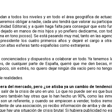
an a todos los niveles y en todo el área geográfica de actua
remos obligar a nadie, cada uno tendrá que valorar su participac
a Unidad Editorial, y a quién haga falta para conseguir que esto f
dejado en manos de mis hijos y yo prefiero dedicarme, con tod
firma en tono jocoso). Se está pasando muy mal, tanto en las ag
presidente los cuatro primeros años y dejaré el cargo a otr
con altas esferas tanto españolas como extranjeras.
y concienciados y dispuestos a colaborar en todo. Ya tenemos la
ades, de cualquier parte de España, querré que me den becas, 
co, sin estrés, no quiero dejar ningún día vacío pero no tengo l
e realidades.
uera del mercado, pero ¿se atisba ya un cambio de tendenc
alir de la crisis de uno en uno. Lo que no puede ser es que b
ero también hay otras que lo han hecho un 90%, como las inmo
 son un referente, y cuando se empiecen a vender, todos irem
nte de una asociación, yo recibo información de arriba y de ab
 que hay una situación de crisis brutal. Si hubiera publicidad no