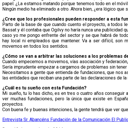
papel. ¿La estamos matando porque tenemos todo en el móvil?
Ningún medio ha eliminado a otro. Ahora bien, ¿era lógico que 
¿Cree que los profesionales pueden responder
a esta fu
Parto de la base de que cuando cuento el proyecto, a todos 
Bassat y él contaba que Ogilvy no haría nunca una publicidad q
caso yo me pongo enfrente del sector y se que habrá de todo, 
hay local ni empleados que mantener. Va a ser difícil, so
movernos en todos los sentidos.
¿Cómo se van a arbitrar las soluciones a los
problemas de
Cuando empecemos a movernos, vías asociación y federación, 
Sería imprudente empezar a cargarnos de problemas sin tener
Necesitamos a gente que entienda de fundaciones, que nos as
las entidades que reciban una parte de las declaraciones de l
¿Cuál es tu sueño con esta Fundación?
Mi sueño, tu lo has dicho, es en tres o cuatro años conseguir
ver muchas fundaciones, pero la única que existe en Espa
proyectos.
Con buena fe y buenas intenciones, la gente tendrá que ver qu
Entrevista Sr. Abancéns Fundación de la Comunicación El Publi