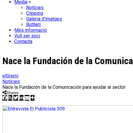
Media
>
Notícies
Clipping
Galeria d’imatges
Butlletí
Més informació
Vull ser soci
Contacta
Nace la Fundación de la Comunicac
elGremi
Notícies
Nace la Fundación de la Comunicación para ayudar al sector
Shares