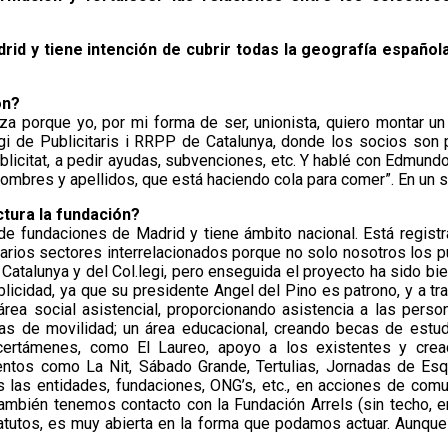
rid y tiene intención de cubrir todas la geografía español
ón?
 porque yo, por mi forma de ser, unionista, quiero montar un 
legi de Publicitaris i RRPP de Catalunya, donde los socios so
 Publicitat, a pedir ayudas, subvenciones, etc. Y hablé con Edm
nombres y apellidos, que está haciendo cola para comer”. En un
tura la fundación?
 de fundaciones de Madrid y tiene ámbito nacional. Está regist
varios sectores interrelacionados porque no solo nosotros los p
de Catalunya y del Col.legi, pero enseguida el proyecto ha sido b
blicidad, ya que su presidente Angel del Pino es patrono, y a 
n área social asistencial, proporcionando asistencia a las per
 de movilidad; un área educacional, creando becas de estudio
s certámenes, como El Laureo, apoyo a los existentes y creac
ventos como La Nit, Sábado Grande, Tertulias, Jornadas de Esq
das las entidades, fundaciones, ONG’s, etc., en acciones de c
mbién tenemos contacto con la Fundación Arrels (sin techo, en 
statutos, es muy abierta en la forma que podamos actuar. Aunq