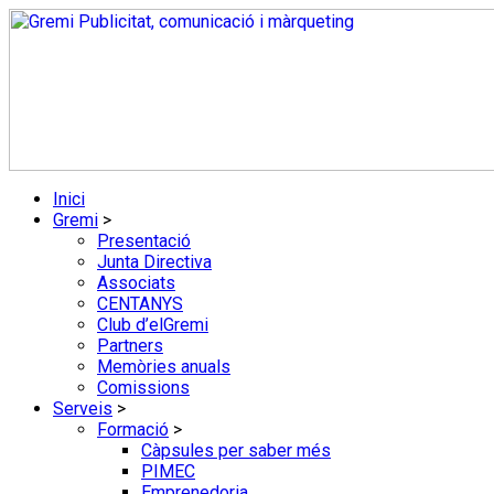
Skip
to
content
Inici
Gremi
>
Presentació
Junta Directiva
Associats
CENTANYS
Club d’elGremi
Partners
Memòries anuals
Comissions
Serveis
>
Formació
>
Càpsules per saber més
PIMEC
Emprenedoria