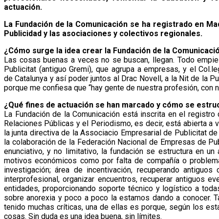
actuación.
La Fundación de la Comunicación se ha registrado en Mad
Publicidad y las asociaciones y colectivos regionales.
¿Cómo surge la idea crear la Fundación de la Comunicaci
Las cosas buenas a veces no se buscan, llegan. Todo empieza
Publicitat (antiguo Gremi), que agrupa a empresas, y el Col.
de Catalunya y así poder juntos al Drac Novell, a la Nit de la
porque me confiesa que “hay gente de nuestra profesión, con 
¿Qué fines de actuación se han marcado y cómo se estruc
La Fundación de la Comunicación está inscrita en el registro
Relaciones Públicas y el Periodismo, es decir, está abierta a 
la junta directiva de la Associacio Empresarial de Publicitat 
la colaboración de la Federación Nacional de Empresas de Pu
enunciativo, y no limitativo, la fundación se estructura en u
motivos económicos como por falta de compañía o problemas
investigación; área de incentivación, recuperando antiguo
interprofesional, organizar encuentros, recuperar antiguos e
entidades, proporcionando soporte técnico y logístico a to
sobre anorexia y poco a poco la estamos dando a conocer. Ta
tenido muchas críticas, una de ellas es porque, según los e
cosas. Sin duda es una idea buena, sin límites.