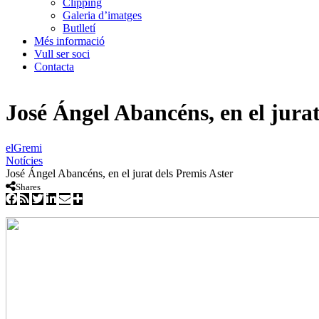
Clipping
Galeria d’imatges
Butlletí
Més informació
Vull ser soci
Contacta
José Ángel Abancéns, en el jurat
elGremi
Notícies
José Ángel Abancéns, en el jurat dels Premis Aster
Shares