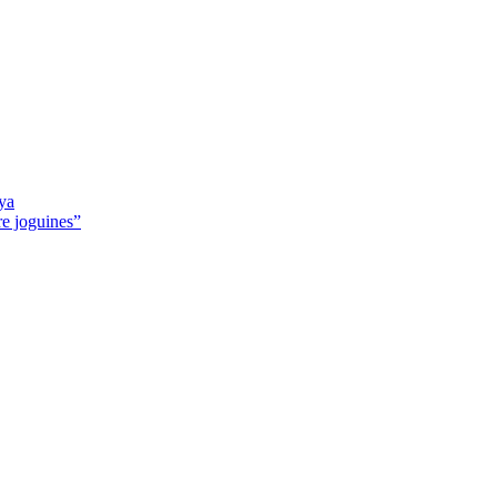
nya
bre joguines”