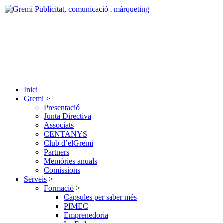
Skip
to
content
Inici
Gremi
>
Presentació
Junta Directiva
Associats
CENTANYS
Club d’elGremi
Partners
Memòries anuals
Comissions
Serveis
>
Formació
>
Càpsules per saber més
PIMEC
Emprenedoria