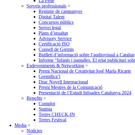
La Fede
Serveis professionals
>
Registre de campanyes
Digital Talent
Concursos públics
Servei legal
Plans d’igualtat
Advisory Service
Certificació ISO
Consell de Gremis
Butlletí d’informació sobre l’audiovisual a Catalu
Informe “Infants i pantalles. El relat publicitari so
Esdeveniments & Networking
>
Premi Nacional de Creativitat José María Ricarte
Gremifica’t
Drac Novell Internacional
Premi Mestres de la Comunicació
Presentació de l’Estudi Infoadex Catalunya 2024
Benefits
>
Complot
Statista
Terres CHECK-IN
Terres Festival
Media
>
Notícies