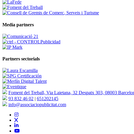
Media partners
Partners sectorials
Foment del Treball, Via Laietana, 32 Despatx 303, 08003 Barcelo
93 832 46 02
|
651202145
info@associaciopublicitat.com