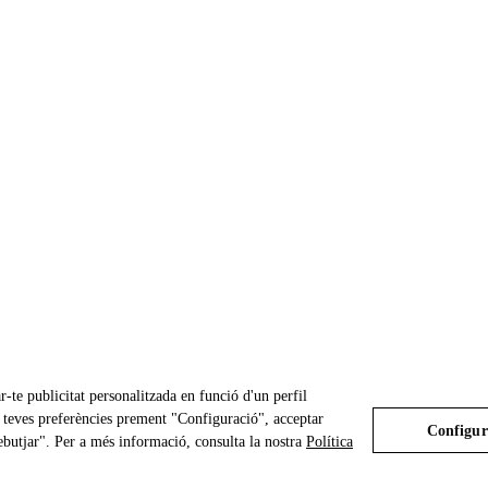
r-te publicitat personalitzada en funció d'un perfil
es teves preferències prement "Configuració", acceptar
Configur
ebutjar". Per a més informació, consulta la nostra
Política
Avís Legal
Política de Privacitat i Cookies
Configuració