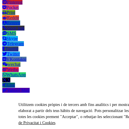
Pinterest
Pocket
Print
Reddit
Renren
Short link
SMS
Skype
Telegram
Tumblr
Twitter
VKontakte
wechat
Weibo
WhatsApp
X
Xing
Yahoo! Mail
Copy short link
Utilitzem cookies pròpies i de tercers amb fins analítics i per mostra
elaborat a partir dels teus hàbits de navegació. Pots personalitzar l
totes les cookies prement "Acceptar", o rebutjar-les seleccionant "R
Copy link
de Privacitat i Cookies
.