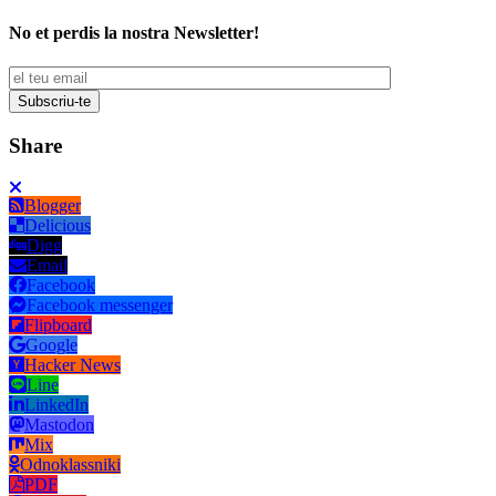
No et perdis la nostra Newsletter!
Share
Blogger
Delicious
Digg
Email
Facebook
Facebook messenger
Flipboard
Google
Hacker News
Line
LinkedIn
Mastodon
Mix
Odnoklassniki
PDF