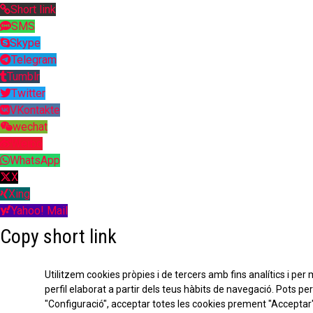
Short link
SMS
Skype
Telegram
Tumblr
Twitter
VKontakte
wechat
Weibo
WhatsApp
X
Xing
Yahoo! Mail
Copy short link
Utilitzem cookies pròpies i de tercers amb fins analítics i per
perfil elaborat a partir dels teus hàbits de navegació. Pots p
"Configuració", acceptar totes les cookies prement "Acceptar"
Copy link