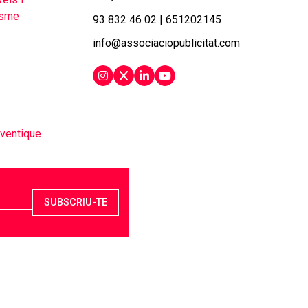
93 832 46 02
|
651202145
info@associaciopublicitat.com