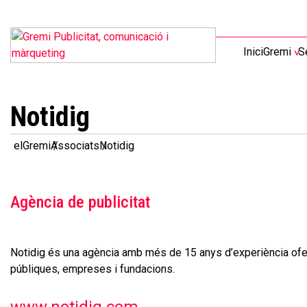
Inici
Gremi
S
Notidig
elGremi
Associats
Notidig
Agència de publicitat
Notidig és una agència amb més de 15 anys d’experiència oferi
públiques, empreses i fundacions.
www.notidig.com