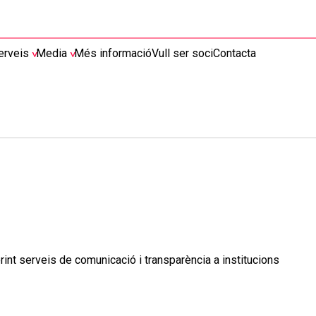
erveis
Media
Més informació
Vull ser soci
Contacta
nt serveis de comunicació i transparència a institucions