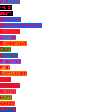
Delicious
Digg
Email
Facebook
Facebook messenger
Flipboard
Google
Hacker News
Line
LinkedIn
Mastodon
Mix
Odnoklassniki
PDF
Pinterest
Pocket
Print
Reddit
Renren