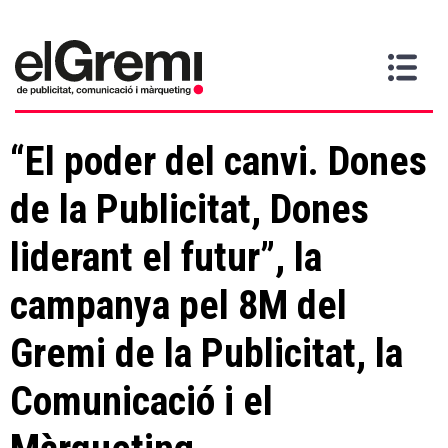
Vull
Gremi
Serveis
Media
Més
Inici
ser
Contacta
informació
>
>
>
soci
“El poder del canvi. Dones
de la Publicitat, Dones
liderant el futur”, la
campanya pel 8M del
Gremi de la Publicitat, la
Comunicació i el