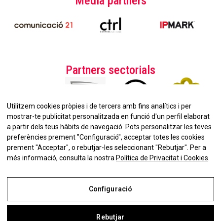
Media partners
Partners sectorials
Utilitzem cookies pròpies i de tercers amb fins analítics i per
mostrar-te publicitat personalitzada en funció d'un perfil elaborat
a partir dels teus hàbits de navegació. Pots personalitzar les teves
preferències prement "Configuració", acceptar totes les cookies
prement "Acceptar", o rebutjar-les seleccionant "Rebutjar". Per a
No et perdis la nostra
més informació, consulta la nostra
Política de Privacitat i Cookies
.
Newsletter!
Configuració
Rebutjar
Avís Legal