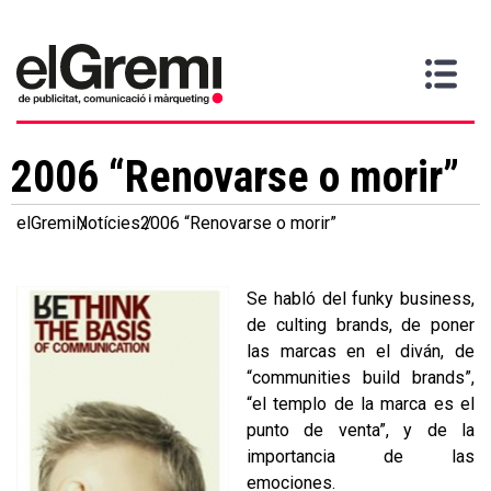
Vull
Gremi
Serveis
Media
Més
Inici
ser
Contacta
informació
>
>
>
soci
2006 “Renovarse o morir”
elGremi
Notícies
2006 “Renovarse o morir”
Se habló del funky business,
de culting brands, de poner
las marcas en el diván, de
“communities build brands”,
“el templo de la marca es el
punto de venta”, y de la
importancia de las
emociones.