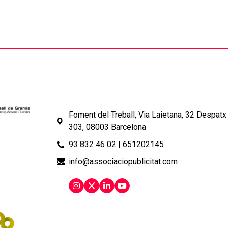
Foment del Treball, Via Laietana, 32 Despatx
303, 08003 Barcelona
93 832 46 02
|
651202145
info@associaciopublicitat.com