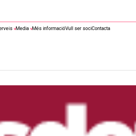
erveis
Media
Més informació
Vull ser soci
Contacta