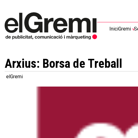
Inici
Gremi
S
Arxius:
Borsa de Treball
elGremi