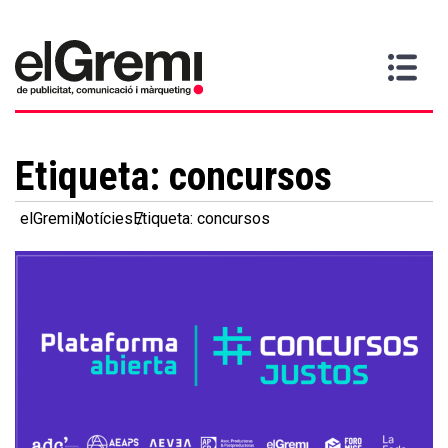
Vull
Gremi
Serveis
Media
Més
Inici
ser
Contacta
informació
>
>
>
soci
Etiqueta:
concursos
elGremi
Notícies
Etiqueta: concursos