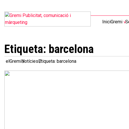
Inici
Gremi
S
Etiqueta:
barcelona
elGremi
Notícies
Etiqueta: barcelona