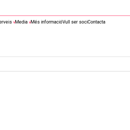
erveis
Media
Més informació
Vull ser soci
Contacta