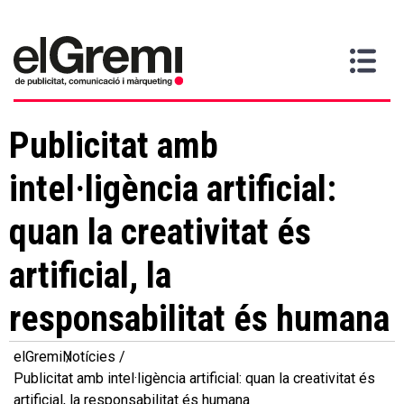
Vull
Gremi
Serveis
Media
Més
Inici
ser
Contacta
informació
>
>
>
soci
Publicitat amb
intel·ligència artificial:
quan la creativitat és
artificial, la
responsabilitat és humana
elGremi
Notícies
Publicitat amb intel·ligència artificial: quan la creativitat és
artificial, la responsabilitat és humana