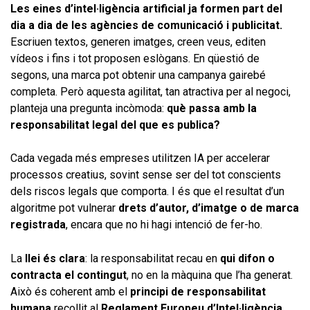
Les eines d’intel·ligència artificial ja formen part del
dia a dia de les agències de comunicació i publicitat.
Escriuen textos, generen imatges, creen veus, editen
vídeos i fins i tot proposen eslògans. En qüestió de
segons, una marca pot obtenir una campanya gairebé
completa. Però aquesta agilitat, tan atractiva per al negoci,
planteja una pregunta incòmoda:
què passa amb la
responsabilitat legal del que es publica?
Cada vegada més empreses utilitzen IA per accelerar
processos creatius, sovint sense ser del tot conscients
dels riscos legals que comporta. I és que el resultat d’un
algoritme pot vulnerar
drets d’autor, d’imatge o de marca
registrada
, encara que no hi hagi intenció de fer-ho.
La
llei és clara
: la responsabilitat recau en
qui difon o
contracta el contingut
, no en la màquina que l’ha generat.
Això és coherent amb el
principi de responsabilitat
humana
recollit al
Reglament Europeu d’Intel·ligència