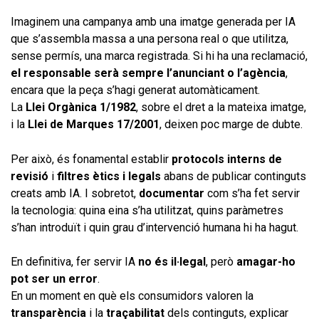
Imaginem una campanya amb una imatge generada per IA
que s’assembla massa a una persona real o que utilitza,
sense permís, una marca registrada. Si hi ha una reclamació,
el responsable serà sempre l’anunciant o l’agència
,
encara que la peça s’hagi generat automàticament.
La
Llei Orgànica 1/1982
, sobre el dret a la mateixa imatge,
i la
Llei de Marques 17/2001
, deixen poc marge de dubte.
Per això, és fonamental establir
protocols interns de
revisió
i
filtres ètics i legals
abans de publicar continguts
creats amb IA. I sobretot,
documentar
com s’ha fet servir
la tecnologia: quina eina s’ha utilitzat, quins paràmetres
s’han introduït i quin grau d’intervenció humana hi ha hagut.
En definitiva, fer servir IA
no és il·legal
, però
amagar-ho
pot ser un error
.
En un moment en què els consumidors valoren la
transparència
i la
traçabilitat
dels continguts, explicar