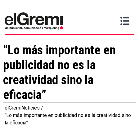
Vull
Gremi
Serveis
Media
Més
Inici
ser
Contacta
informació
>
>
>
soci
“Lo más importante en
publicidad no es la
creatividad sino la
eficacia”
elGremi
Notícies
“Lo más importante en publicidad no es la creatividad sino
la eficacia”