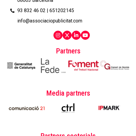
08003 Barcelona
93 832 46 02
|
651202145
info@associaciopublicitat.com
Partners
Media partners
Partners sectorials