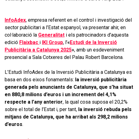
InfoAdex
, empresa referent en el control i investigació del
sector publicitari a l’Estat espanyol, va presentar ahir, en
col·laboració la
Generalitat
i els patrocinadors d’aquesta
edició
Flaixbac
i
IKI Group
, l’
«
Estudi de la Inversió
Publicitària a Catalunya 2025
»
, amb un esdeveniment
presencial a Sala Cotxeres del Palau Robert Barcelona.
L’Estudi InfoAdex de la Inversió Publicitària a Catalunya es
basa en dos eixos fonamentals:
la inversió publicitària
generada pels anunciants de Catalunya, que s’ha situat
en 880,8 milions d’euros i un increment del 4,1%
respecte a l’any anterior
, la qual cosa suposa el 20,2%
sobre el total de l’Estat i, per tant,
la inversió rebuda pels
mitjans de Catalunya, que ha arribat als 298,2 milions
d’euros
.