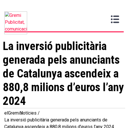
Vull
Gremi
Serveis
Media
Més
Inici
ser
Contacta
informació
>
>
>
soci
La inversió publicitària
generada pels anunciants
de Catalunya ascendeix a
880,8 milions d’euros l’any
2024
elGremi
Notícies
La inversió publicitària generada pels anunciants de
Catalunya ascendeix a 880,8 milions d’euros l’any 2024