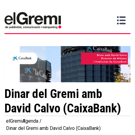
Vull
Gremi
Serveis
Media
Més
Inici
ser
Contacta
informació
>
>
>
soci
Dinar del Gremi amb
David Calvo (CaixaBank)
elGremi
Agenda
Dinar del Gremi amb David Calvo (CaixaBank)