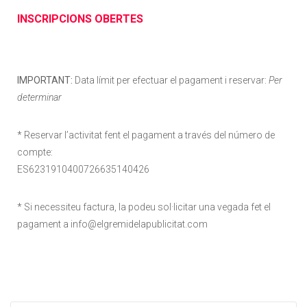
INSCRIPCIONS OBERTES
IMPORTANT:
Data límit per efectuar el pagament i reservar:
Per
determinar
* Reservar l’activitat fent el pagament a través del número de
compte:
ES6231910400726635140426
* Si necessiteu factura, la podeu sol·licitar una vegada fet el
pagament a info@elgremidelapublicitat.com