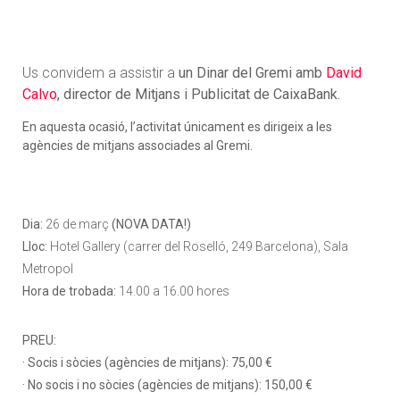
Us convidem a assistir a
un Dinar del Gremi
amb
David
Calvo
, director de Mitjans i Publicitat de CaixaBank.
En aquesta ocasió, l’activitat únicament es dirigeix a les
agències de mitjans associades al Gremi.
Dia:
26 de març
(NOVA DATA!)
Lloc:
Hotel Gallery (carrer del Roselló, 249 Barcelona), Sala
Metropol
Hora de trobada:
14.00 a 16.00 hores
PREU:
· Socis i sòcies (agències de mitjans): 75,00 €
· No socis i no sòcies (agències de mitjans): 150,00 €