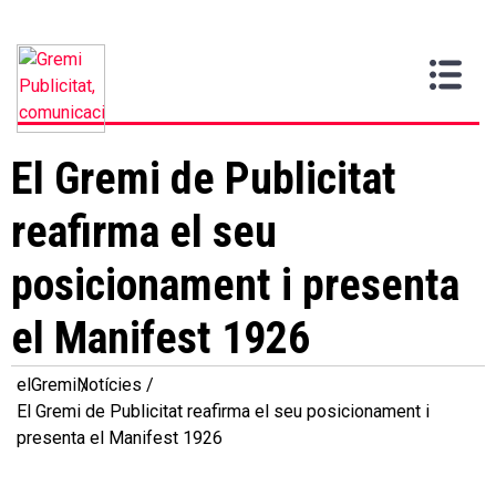
Vull
Gremi
Serveis
Media
Més
Inici
ser
Contacta
informació
>
>
>
soci
El Gremi de Publicitat
reafirma el seu
posicionament i presenta
el Manifest 1926
elGremi
Notícies
El Gremi de Publicitat reafirma el seu posicionament i
presenta el Manifest 1926