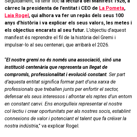
Seguidament, va tenir lloc
la lectura del Manifest 1926, a
càrrec la presidenta de l’entitat i CEO de
La Pometa
,
Laia Rogel
, qui alhora va fer un repàs dels seus 100
anys d’història i va explicar els seus valors, les metes i
els objectius encarats al seu futur.
L’objectiu d’aquest
manifest és reprendre el fil de la història del Gremi i
impulsar-lo al seu centenari, que arribarà el 2026.
“
El nostre gremi no és només una associació, sinó una
institució centenària que representa un llegat de
compromís, professionalitat i evolució constant
. Ser part
d’aquesta entitat significa formar part d’una xarxa de
professionals que treballen junts per enfortir el sector,
defensar els seus interessos i afrontar els reptes d’un entorn
en constant canvi. Ens enorgulleix representar el nostre
col·lectiu i crear oportunitats per als nostres socis, establint
connexions de valor i potenciant el talent que fa créixer la
nostra indústria
,” va explicar Rogel.