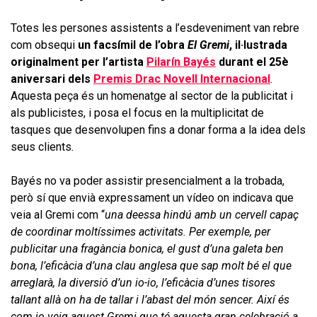
Totes les persones assistents a l’esdeveniment van rebre
com obsequi
un facsímil de l’obra
El Gremi
, il·lustrada
originalment per l’artista
Pilarín Bayés
durant el 25è
aniversari dels
Premis Drac Novell Internacional
.
Aquesta peça és un homenatge al sector de la publicitat i
als publicistes, i posa el focus en la multiplicitat de
tasques que desenvolupen fins a donar forma a la idea dels
seus clients.
Bayés no va poder assistir presencialment a la trobada,
però sí que envià expressament un vídeo on indicava que
veia al Gremi com “
una deessa hindú amb un cervell capaç
de coordinar moltíssimes activitats. Per exemple, per
publicitar una fragància bonica, el gust d’una galeta ben
bona, l’eficàcia d’una clau anglesa que sap molt bé el que
arreglarà, la diversió d’un io-io, l’eficàcia d’unes tisores
tallant allà on ha de tallar i l’abast del món sencer. Així és
com jo veig aquest Gremi que té aquesta gran celebració a