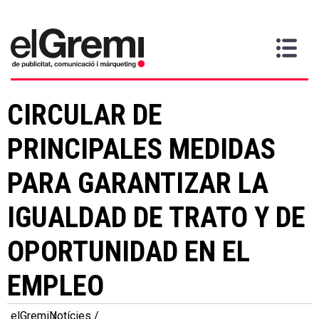
Vull
Gremi
Serveis
Media
Més
Inici
ser
Contacta
informació
>
>
>
soci
CIRCULAR DE
PRINCIPALES MEDIDAS
PARA GARANTIZAR LA
IGUALDAD DE TRATO Y DE
OPORTUNIDAD EN EL
EMPLEO
elGremi
Notícies