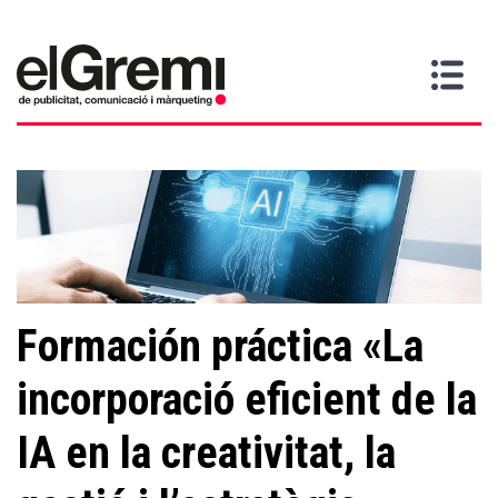
Quiero
Gremi
Servicios
Media
Más
Inicio
ser
Contacta
información
>
>
>
socio
Formación práctica «La
incorporació eficient de la
IA en la creativitat, la