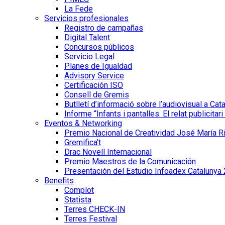
La Fede
Servicios profesionales
Registro de campañas
Digital Talent
Concursos públicos
Servicio Legal
Planes de Igualdad
Advisory Service
Certificación ISO
Consell de Gremis
Butlletí d’informació sobre l’audiovisual a Cat
Informe “Infants i pantalles. El relat publicitar
Eventos & Networking
Premio Nacional de Creatividad José María Ri
Gremifica’t
Drac Novell Internacional
Premio Maestros de la Comunicación
Presentación del Estudio Infoadex Catalunya
Benefits
Complot
Statista
Terres CHECK-IN
Terres Festival