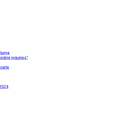
alunya
i sobre joguines”
carte
 2024