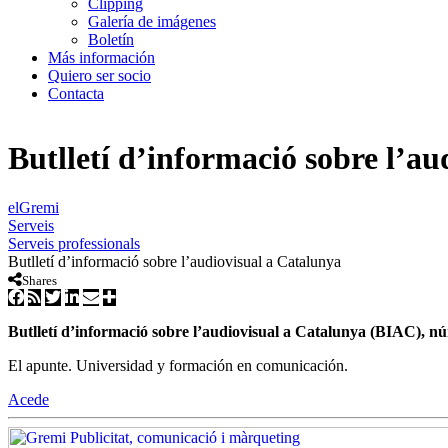
Clipping
Galería de imágenes
Boletín
Más información
Quiero ser socio
Contacta
Butlletí d’informació sobre l’a
elGremi
Serveis
Serveis professionals
Butlletí d’informació sobre l’audiovisual a Catalunya
Shares
Butlletí d’informació sobre l’audiovisual a Catalunya (BIAC), nú
El apunte. Universidad y formación en comunicación.
Acede