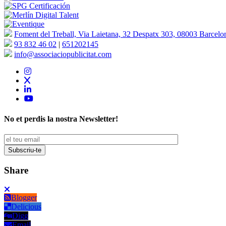
Foment del Treball, Via Laietana, 32 Despatx 303, 08003 Barcelo
93 832 46 02
|
651202145
info@associaciopublicitat.com
No et perdis la nostra Newsletter!
Share
Blogger
Delicious
Digg
Email