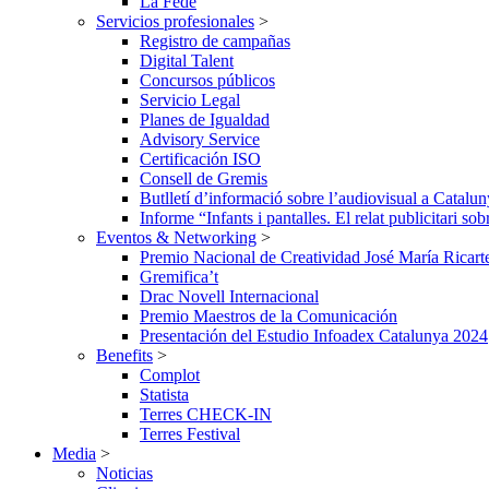
La Fede
Servicios profesionales
>
Registro de campañas
Digital Talent
Concursos públicos
Servicio Legal
Planes de Igualdad
Advisory Service
Certificación ISO
Consell de Gremis
Butlletí d’informació sobre l’audiovisual a Catalu
Informe “Infants i pantalles. El relat publicitari so
Eventos & Networking
>
Premio Nacional de Creatividad José María Ricart
Gremifica’t
Drac Novell Internacional
Premio Maestros de la Comunicación
Presentación del Estudio Infoadex Catalunya 2024
Benefits
>
Complot
Statista
Terres CHECK-IN
Terres Festival
Media
>
Noticias