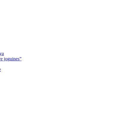
nya
bre joguines”
e