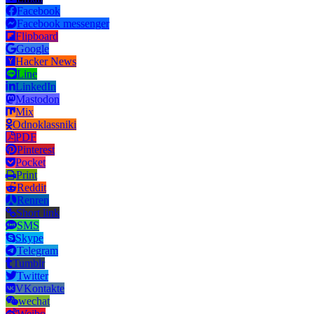
Facebook
Facebook messenger
Flipboard
Google
Hacker News
Line
LinkedIn
Mastodon
Mix
Odnoklassniki
PDF
Pinterest
Pocket
Print
Reddit
Renren
Short link
SMS
Skype
Telegram
Tumblr
Twitter
VKontakte
wechat
Weibo