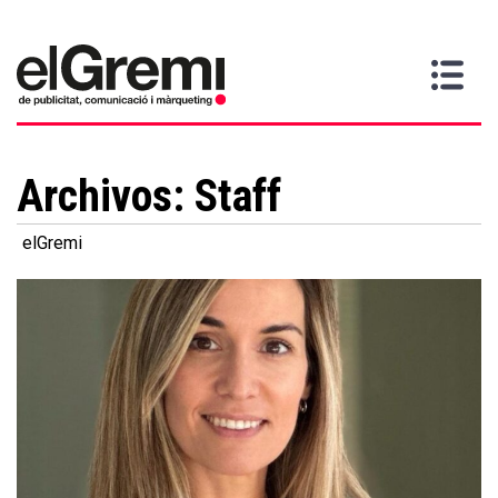
Quiero
Gremi
Servicios
Media
Más
Inicio
ser
Contacta
información
>
>
>
socio
Archivos:
Staff
elGremi