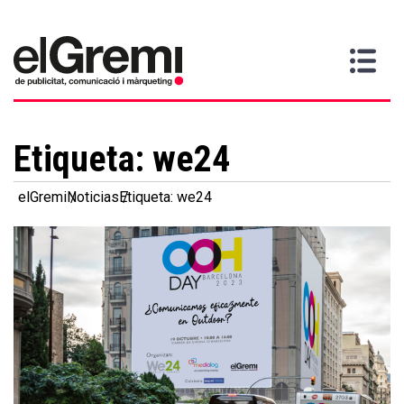
Quiero
Gremi
Servicios
Media
Más
Inicio
ser
Contacta
información
>
>
>
socio
Etiqueta:
we24
elGremi
Noticias
Etiqueta: we24