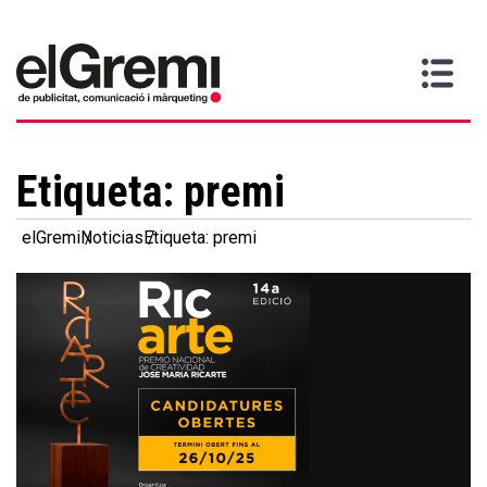
Quiero
Gremi
Servicios
Media
Más
Inicio
ser
Contacta
información
>
>
>
socio
Etiqueta:
premi
elGremi
Noticias
Etiqueta: premi