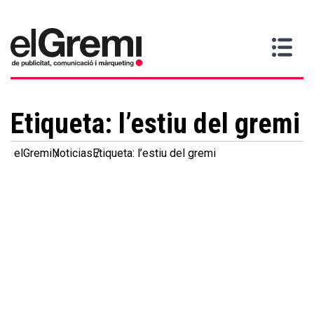
Quiero
Gremi
Servicios
Media
Más
Inicio
ser
Contacta
información
>
>
>
socio
Etiqueta:
l’estiu del gremi
elGremi
Noticias
Etiqueta: l’estiu del gremi