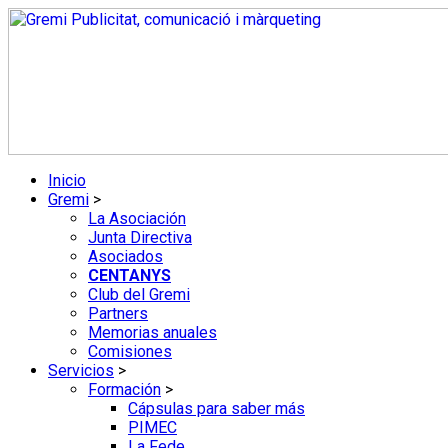
Ir
al
contenido
Inicio
Gremi
>
La Asociación
Junta Directiva
Asociados
CENTANYS
Club del Gremi
Partners
Memorias anuales
Comisiones
Servicios
>
Formación
>
Cápsulas para saber más
PIMEC
La Fede