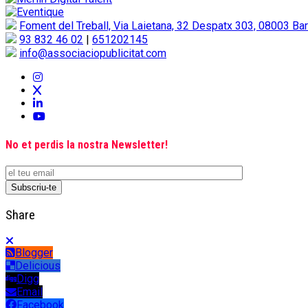
Foment del Treball, Via Laietana, 32 Despatx 303, 08003 Ba
93 832 46 02
|
651202145
info@associaciopublicitat.com
No et perdis la nostra Newsletter!
Share
Blogger
Delicious
Digg
Email
Facebook