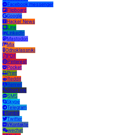
Facebook messenger
Flipboard
Google
Hacker News
Line
LinkedIn
Mastodon
Mix
Odnoklassniki
PDF
Pinterest
Pocket
Print
Reddit
Renren
Short link
SMS
Skype
Telegram
Tumblr
Twitter
VKontakte
wechat