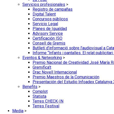
Servicios profesionales
>
Registro de campañas
Digital Talent
Concursos públicos
Servicio Legal
Planes de Igualdad
Advisory Service
Certificación ISO
Consell de Gremis
Butlletí d’informació sobre l’audiovisual a Cat
Informe “Infants i pantalles. El relat publicitar
Eventos & Networking
>
Premio Nacional de Creatividad José María Ri
Gremifica’t
Drac Novell Internacional
Premio Maestros de la Comunicación
Presentación del Estudio Infoadex Catalunya
Benefits
>
Complot
Statista
Terres CHECK-IN
Terres Festival
Media
>