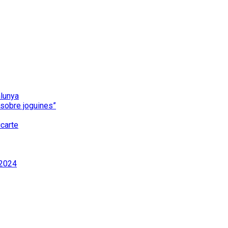
alunya
i sobre joguines”
carte
 2024