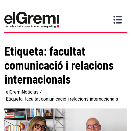
Quiero
Gremi
Servicios
Media
Más
Inicio
ser
Contacta
información
>
>
>
socio
Etiqueta:
facultat
comunicació i relacions
internacionals
elGremi
Noticias
Etiqueta: facultat comunicació i relacions internacionals