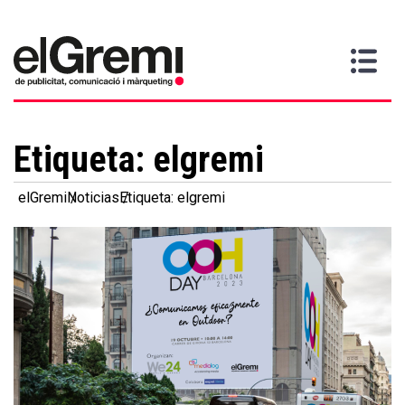
Quiero
Gremi
Servicios
Media
Más
Inicio
ser
Contacta
información
>
>
>
socio
Etiqueta:
elgremi
elGremi
Noticias
Etiqueta: elgremi