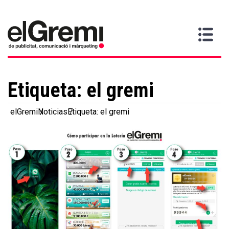
Quiero
Gremi
Servicios
Media
Más
Inicio
ser
Contacta
información
>
>
>
socio
Etiqueta:
el gremi
elGremi
Noticias
Etiqueta: el gremi