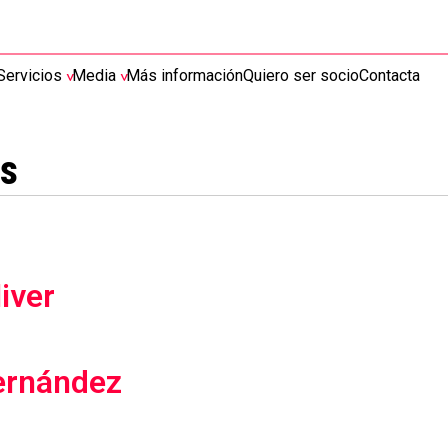
Servicios
Media
Más información
Quiero ser socio
Contacta
es
iver
ernández