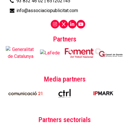
93 832 46 02
|
651202145
info@associaciopublicitat.com
Partners
Media partners
Partners sectorials