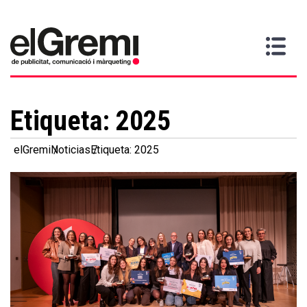
Quiero
Gremi
Servicios
Media
Más
Inicio
ser
Contacta
información
>
>
>
socio
Etiqueta:
2025
elGremi
Noticias
Etiqueta: 2025