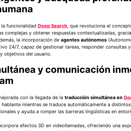
 humana
 la funcionalidad
Deep Search
, que revoluciona el concep
as complejas y obtener respuestas contextualizadas, graci
Además, la incorporación de
agentes autónomos
(Autonomo
tivo 24/7, capaz de gestionar tareas, responder consultas 
y objetivos del usuario.
multánea y comunicación inm
eam
mejorada con la llegada de la
traducción simultánea en
Go
l hablante mientras se traduce automáticamente a distintos 
onales y ayuda a romper las barreras lingüísticas en entor
ncorpora efectos 3D en videollamadas, ofreciendo una experi