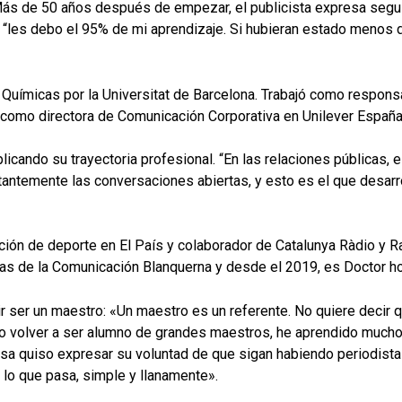
. Más de 50 años después de empezar, el publicista expresa seg
 “les debo el 95% de mi aprendizaje. Si hubieran estado menos d
 Químicas por la Universitat de Barcelona. Trabajó como respons
como directora de Comunicación Corporativa en Unilever España
icando su trayectoria profesional. “En las relaciones públicas, 
antemente las conversaciones abiertas, y esto es el que desarro
ción de deporte en El País y colaborador de Catalunya Ràdio y R
as de la Comunicación Blanquerna y desde el 2019, es Doctor hon
r ser un maestro: «Un maestro es un referente. No quiere decir q
ero volver a ser alumno de grandes maestros, he aprendido muc
Besa quiso expresar su voluntad de que sigan habiendo periodista
 lo que pasa, simple y llanamente».