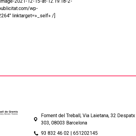
Image-2021-12-15-at-12.19.18-2-
ublicitat.com/wp-
4″ linktarget=»_self» /]
Foment del Treball, Via Laietana, 32 Despatx
303, 08003 Barcelona
93 832 46 02
|
651202145