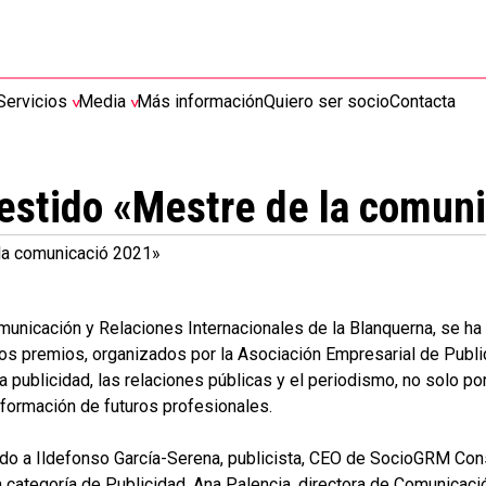
Servicios
Media
Más información
Quiero ser socio
Contacta
vestido «Mestre de la comun
 la comunicació 2021»
omunicación y Relaciones Internacionales de la Blanquerna, se ha
os premios, organizados por la Asociación Empresarial de Public
 publicidad, las relaciones públicas y el periodismo, no solo por
 formación de futuros profesionales.
ado a Ildefonso García-Serena, publicista, CEO de SocioGRM Con
 categoría de Publicidad, Ana Palencia, directora de Comunicació