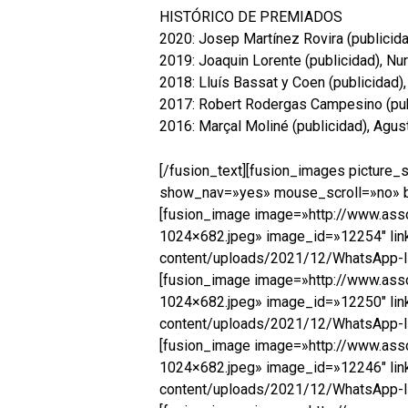
HISTÓRICO DE PREMIADOS
2020: Josep Martínez Rovira (publicidad
2019: Joaquin Lorente (publicidad), Nu
2018: Lluís Bassat y Coen (publicidad),
2017: Robert Rodergas Campesino (publi
2016: Marçal Moliné (publicidad), Agus
[/fusion_text][fusion_images pictur
show_nav=»yes» mouse_scroll=»no» bord
[fusion_image image=»http://www.ass
1024×682.jpeg» image_id=»12254″ link
content/uploads/2021/12/WhatsApp-Im
[fusion_image image=»http://www.ass
1024×682.jpeg» image_id=»12250″ link
content/uploads/2021/12/WhatsApp-Im
[fusion_image image=»http://www.ass
1024×682.jpeg» image_id=»12246″ link
content/uploads/2021/12/WhatsApp-Im