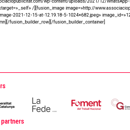
ociaciopublicitat.com/wp-content/uploads/2021/12/WhatsApp-
target=»_self» /][fusion_image image=»http://www.associaciop
age-2021-12-15-at-12.19.18-5-1024×682.jpeg» image_id=»1226
mn][/fusion_builder_row][/fusion_builder_container]
rs
 partners