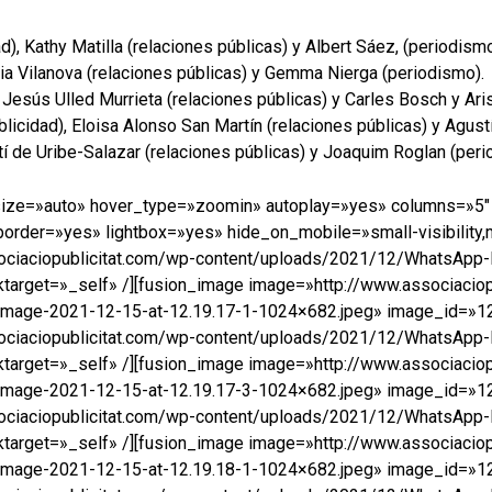
), Kathy Matilla (relaciones públicas) y Albert Sáez, (periodism
ria Vilanova (relaciones públicas) y Gemma Nierga (periodismo).
 Jesús Ulled Murrieta (relaciones públicas) y Carles Bosch y Ari
cidad), Eloisa Alonso San Martín (relaciones públicas) y Agustí
tí de Uribe-Salazar (relaciones públicas) y Joaquim Roglan (peri
e_size=»auto» hover_type=»zoomin» autoplay=»yes» columns=»5
er=»yes» lightbox=»yes» hide_on_mobile=»small-visibility,medi
ociaciopublicitat.com/wp-content/uploads/2021/12/WhatsApp-
target=»_self» /][fusion_image image=»http://www.associaciop
age-2021-12-15-at-12.19.17-1-1024×682.jpeg» image_id=»1224
ociaciopublicitat.com/wp-content/uploads/2021/12/WhatsApp-
target=»_self» /][fusion_image image=»http://www.associaciop
age-2021-12-15-at-12.19.17-3-1024×682.jpeg» image_id=»1225
ociaciopublicitat.com/wp-content/uploads/2021/12/WhatsApp-
target=»_self» /][fusion_image image=»http://www.associaciop
age-2021-12-15-at-12.19.18-1-1024×682.jpeg» image_id=»1225