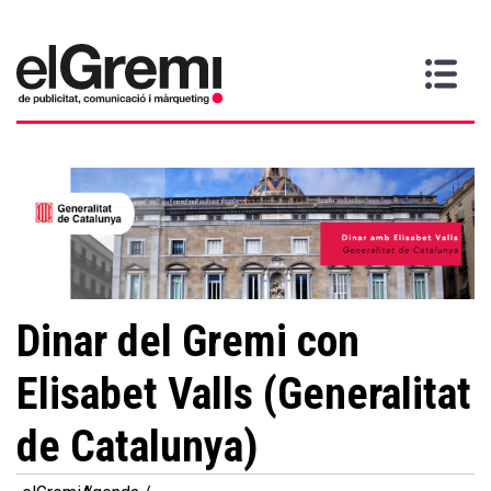
Quiero
Gremi
Servicios
Media
Más
Inicio
ser
Contacta
información
>
>
>
socio
Dinar del Gremi con
Elisabet Valls (Generalitat
de Catalunya)